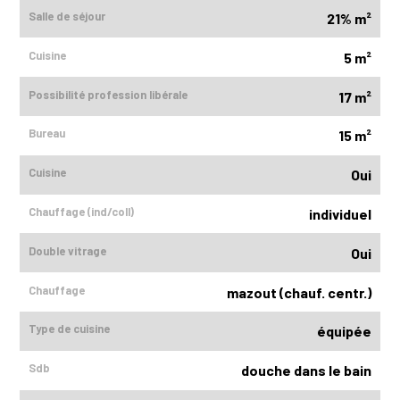
Salle de séjour
21% m²
Cuisine
5 m²
Possibilité profession libérale
17 m²
Bureau
15 m²
Cuisine
Oui
Chauffage (ind/coll)
individuel
Double vitrage
Oui
Chauffage
mazout (chauf. centr.)
Type de cuisine
équipée
Sdb
douche dans le bain