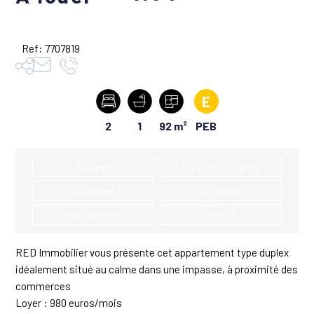
Ref: 7707819
E
Nombre
2
Nombre
1
Superficie
92 m²
PEB
de
de
habitable
chambres
salles
:
:
de
Résumé
Caractéristiques
bain
:
Extérieur
Energie
Environment
Photos
RED Immobilier vous présente cet appartement type duplex
idéalement situé au calme dans une impasse, à proximité des
commerces
Loyer : 980 euros/mois