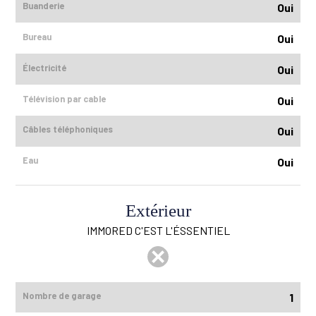
Buanderie
Oui
Bureau
Oui
Électricité
Oui
Télévision par cable
Oui
Câbles téléphoniques
Oui
Eau
Oui
Extérieur
IMMORED C'EST L'ÉSSENTIEL
Nombre de garage
1