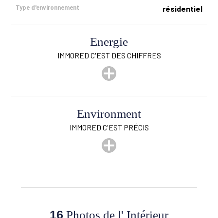
Type d'environnement
résidentiel
Energie
IMMORED C'EST DES CHIFFRES
Environment
IMMORED C'EST PRÉCIS
Magasins
Oui
Ecoles
Oui
16
Photos de l' Intérieur
Transports en commun
Oui