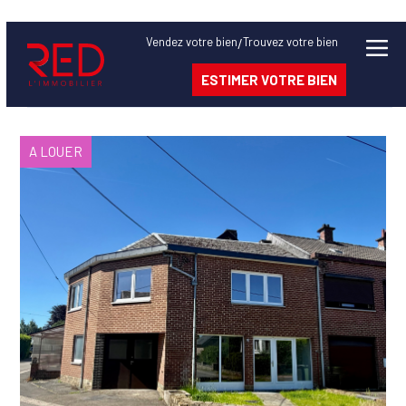
Bien
Vendez
votre bien
Trouvez
votre bien
/
ESTIMER VOTRE BIEN
à
vendre
A LOUER
à.