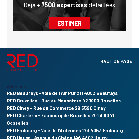
Déja
+ 7500 expertises
détaillées
ESTIMER
Pied
HAUT DE PAGE
de
Adresses
page
RED Beaufays
- voie de l'Air Pur 211 4053 Beaufays
RED Bruxelles
- Rue du Monastere 42 1000 Bruxelles
RED Ciney
- Rue du Commerce 29 5590 Ciney
RED Charleroi
- Faubourg de Bruxelles 201 A 6041
Gosselies
RED Embourg
- Voie de l’Ardennes 173 4053 Embourg
RED Heusy
- Avenue du Chêne 146 4802 Heusy