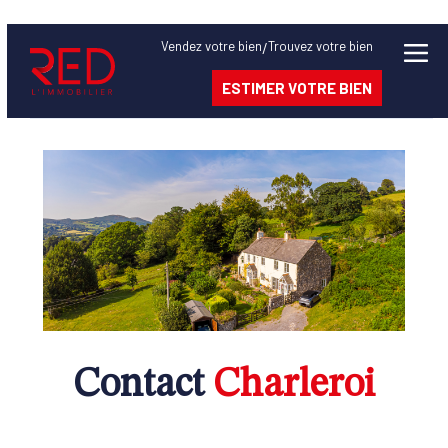
Vendez
votre bien
Trouvez
votre bien
/
ESTIMER VOTRE BIEN
Contact
Charleroi