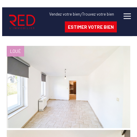
Bien
Vendez
votre bien
Trouvez
votre bien
/
ESTIMER VOTRE BIEN
à
vendre
LOUÉ
à.