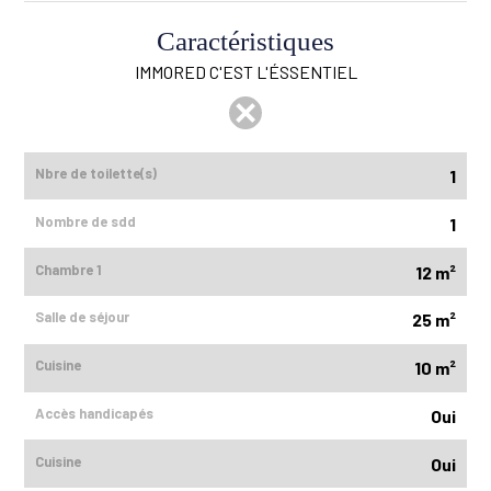
Caractéristiques
IMMORED C'EST L'ÉSSENTIEL
Nbre de toilette(s)
1
Nombre de sdd
1
Chambre 1
12 m²
Salle de séjour
25 m²
Cuisine
10 m²
Accès handicapés
Oui
Cuisine
Oui