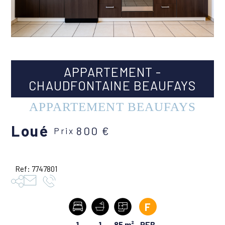
APPARTEMENT -
CHAUDFONTAINE BEAUFAYS
APPARTEMENT BEAUFAYS
Loué
800 €
Prix
Ref: 7747801
F
Nombre
1
Nombre
1
Superficie
85 m²
PEB