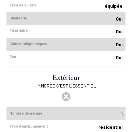
Type de cuisine
équipée
Buanderie
Oui
Électricité
Oui
Câbles téléphoniques
Oui
Eau
Oui
Extérieur
IMMORED C'EST L'ÉSSENTIEL
Nombre de garage
1
Type d'environnement
résidentiel