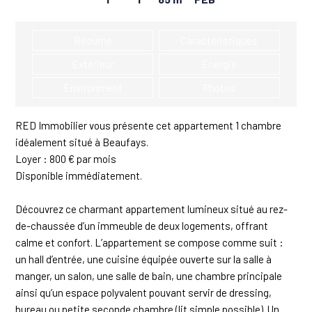
de
de
habitable
chambres
salles
:
:
de
Résumé
Caractéristiques
bain
:
Extérieur
Energie
Environment
Photos
RED Immobilier vous présente cet appartement 1 chambre
idéalement situé à Beaufays.
Loyer : 800 € par mois
Disponible immédiatement.
Découvrez ce charmant appartement lumineux situé au rez-
de-chaussée d’un immeuble de deux logements, offrant
calme et confort. L’appartement se compose comme suit :
un hall d’entrée, une cuisine équipée ouverte sur la salle à
manger, un salon, une salle de bain, une chambre principale
ainsi qu’un espace polyvalent pouvant servir de dressing,
bureau ou petite seconde chambre (lit simple possible). Un