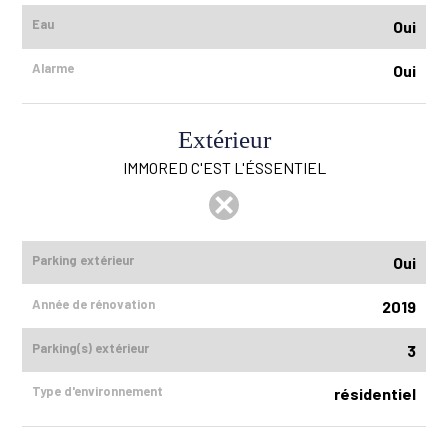
Eau
Oui
Alarme
Oui
Extérieur
IMMORED C'EST L'ÉSSENTIEL
Parking extérieur
Oui
Année de rénovation
2019
Parking(s) extérieur
3
Type d'environnement
résidentiel