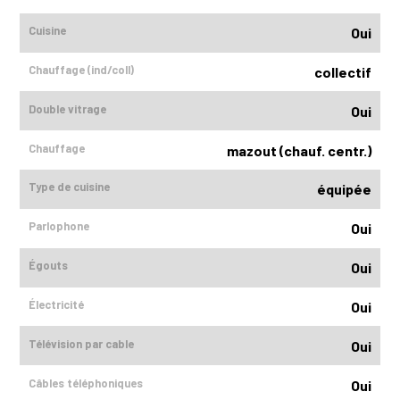
Cuisine
Oui
Chauffage (ind/coll)
collectif
Double vitrage
Oui
Chauffage
mazout (chauf. centr.)
Type de cuisine
équipée
Parlophone
Oui
Égouts
Oui
Électricité
Oui
Télévision par cable
Oui
Câbles téléphoniques
Oui