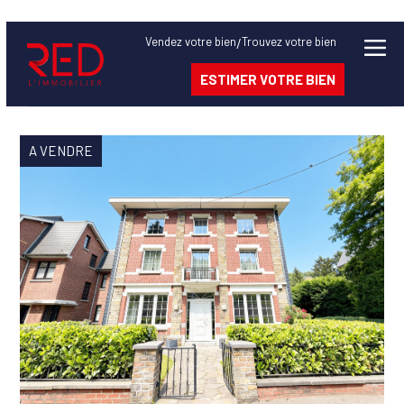
Bien
Vendez
votre bien
Trouvez
votre bien
/
ESTIMER VOTRE BIEN
à
vendre
A VENDRE
à.