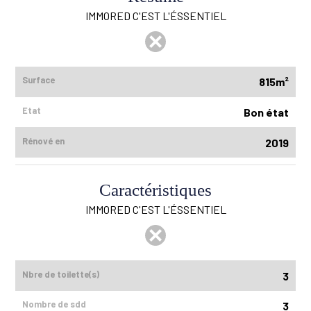
IMMORED C'EST L'ÉSSENTIEL
Surface
815m²
Etat
Bon état
Rénové en
2019
Caractéristiques
IMMORED C'EST L'ÉSSENTIEL
Nbre de toilette(s)
3
Nombre de sdd
3