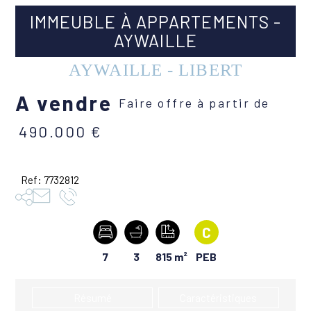
IMMEUBLE À APPARTEMENTS -
AYWAILLE
AYWAILLE - LIBERT
A vendre
Faire offre à partir de
490.000 €
Ref: 7732812
C
Nombre
7
Nombre
3
Superficie
815 m²
PEB
de
de
du
chambres
salles
terrain
:
de
:
Résumé
Caractéristiques
bain