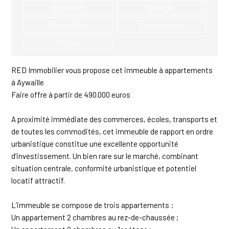
:
Extérieur
Energie
Financières
Environment
Photos
RED Immobilier vous propose cet immeuble à appartements
à Aywaille
Faire offre à partir de 490.000 euros
A proximité immédiate des commerces, écoles, transports et
de toutes les commodités, cet immeuble de rapport en ordre
urbanistique constitue une excellente opportunité
d’investissement. Un bien rare sur le marché, combinant
situation centrale, conformité urbanistique et potentiel
locatif attractif.
L’immeuble se compose de trois appartements :
Un appartement 2 chambres au rez-de-chaussée ;